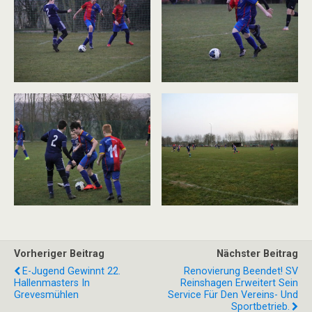
Vorheriger Beitrag
Nächster Beitrag
E-Jugend Gewinnt 22.
Renovierung Beendet! SV
Hallenmasters In
Reinshagen Erweitert Sein
Grevesmühlen
Service Für Den Vereins- Und
Sportbetrieb.