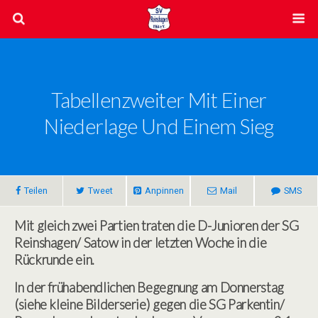
Tabellenzweiter Mit Einer
Niederlage Und Einem Sieg
Teilen
Tweet
Anpinnen
Mail
SMS
Mit gleich zwei Partien traten die D-Junioren der SG
Reinshagen/ Satow in der letzten Woche in die
Rückrunde ein.
In der frühabendlichen Begegnung am Donnerstag
(siehe kleine Bilderserie) gegen die SG Parkentin/