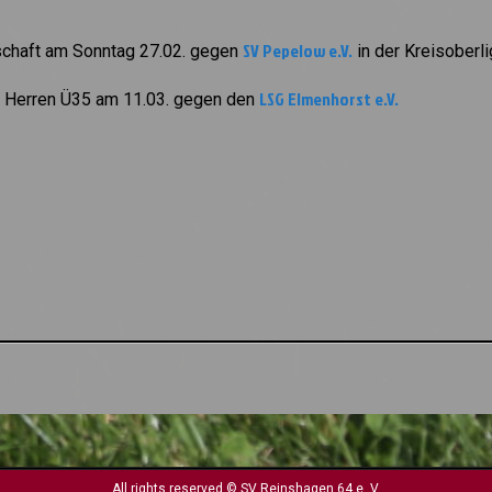
SV Pepelow e.V.
schaft am Sonntag 27.02. gegen
in der Kreisoberl
LSG Elmenhorst e.V.
lt Herren Ü35 am 11.03. gegen den
All rights reserved © SV Reinshagen 64 e. V.