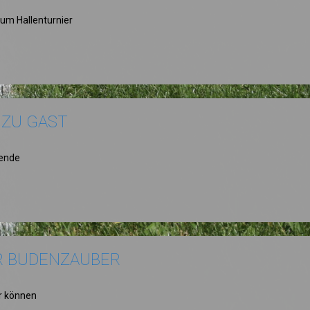
um Hallenturnier
 ZU GAST
nende
ER BUDENZAUBER
r können