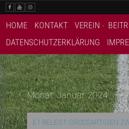
Skip
to
content
HOME
KONTAKT
VEREIN
BEITR
DATENSCHUTZERKLÄRUNG
IMPR
Monat:
Januar 2024
E1 BELEGT GROSSARTIGEN ZW