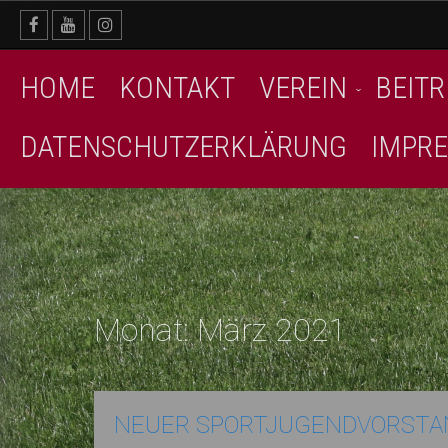
Skip
to
content
HOME
KONTAKT
VEREIN
BEITR
DATENSCHUTZERKLÄRUNG
IMPR
Monat:
März 2021
NEUER SPORTJUGENDVORSTAN